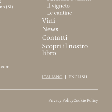
6
Il vigneto
o (SI)​
Le cantine
Vini
News
Contatti
Scopri il nostro
libro
a.com
ITALIANO
|
ENGLISH
Privacy Policy
Cookie Policy