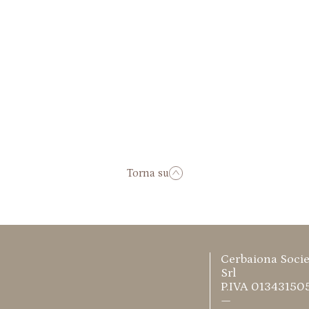
Torna su
Cerbaiona Socie
Srl
P.IVA 01343150
—