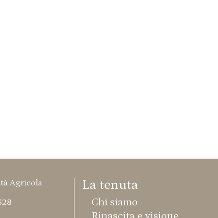
La tenuta
tà Agricola
Chi siamo
528
Rinascita e visione