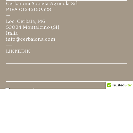
Cerbaiona Società Agricola Srl
P.IVA 01343150528
—
Loc. Cerbaia, 146
53024 Montalcino (SI)​
Italia
info@cerbaiona.com
LINKEDIN
ITALIANO
|
ENGLISH
© Cerbaiona
Design by
Quattrolinee